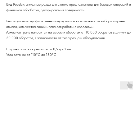
Вид Posulux: алмазные резцы для станка предназначены для базовых операций и
финишной обработки, декорирования поверхности.
Резцы углового профиля очень популярны из-за возможности выбора ширины
алмаза, количества линий и угла для работы с изделиями
Алмазная грань наносится на высоких оборотах от 10 000 оборотов в минуту до
50 000 оборотов, в зависимости от типа резца и оборудования
Ширина алмаза в резцах – от 0,5 до 8 мм
Углы заточки от 110°C до 180°C