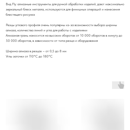
Вид Fly: алмазные инструменты для ручной обработки изделий, дают максимально
зеркальный блеск металла, используются для финишных операций и нанесения
блестящего рисунка
Резцы углового профиля очень популярны из-за возможности выбора ширины
алмаза, количества линий и угла для работы с изделиями
Алмазная грань наносится на высоких оборотах от 10 000 оборотов в минуту до
50 000 оборотов, в зависимости от типа резца и оборудования
Ширина алмаза в резцах – от 0,5 до 8 мм
Углы заточки от 110°C до 180°C