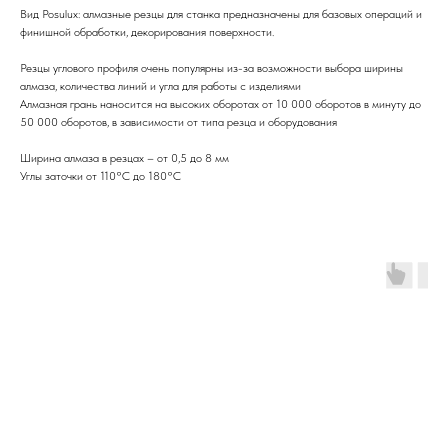
Вид Posulux: алмазные резцы для станка предназначены для базовых операций и
финишной обработки, декорирования поверхности.
Резцы углового профиля очень популярны из-за возможности выбора ширины
алмаза, количества линий и угла для работы с изделиями
Алмазная грань наносится на высоких оборотах от 10 000 оборотов в минуту до
50 000 оборотов, в зависимости от типа резца и оборудования
Ширина алмаза в резцах – от 0,5 до 8 мм
Углы заточки от 110°C до 180°C