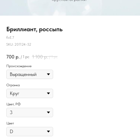
Бриллиант, россыпь
fivE.7
SKU:
201124-52
700
р.
1 100
р.
/
1 pc
/
1 pc
Происхождение
Огранка
Цвет, РФ
Цвет