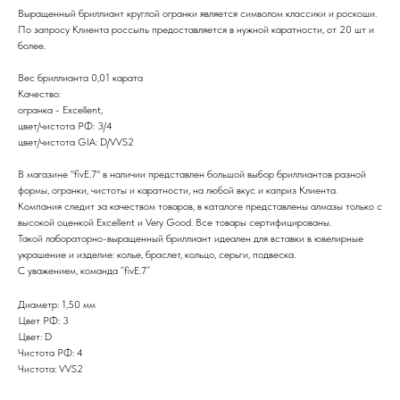
Выращенный бриллиант круглой огранки является символом классики и роскоши.
По запросу Клиента россыпь предоставляется в нужной каратности, от 20 шт и
более.
Вес бриллианта 0,01 карата
Качество:
огранка - Excellent,
цвет/чистота РФ: 3/4
цвет/чистота GIA: D/VVS2
В магазине "fivE.7" в наличии представлен большой выбор бриллиантов разной
формы, огранки, чистоты и каратности, на любой вкус и каприз Клиента.
Компания следит за качеством товаров, в каталоге представлены алмазы только с
высокой оценкой Excellent и Very Good. Все товары сертифицированы.
Такой лабораторно-выращенный бриллиант идеален для вставки в ювелирные
украшение и изделие: колье, браслет, кольцо, серьги, подвеска.
С уважением, команда “fivE.7”
Диаметр: 1,50 мм
Цвет РФ: 3
Цвет: D
Чистота РФ: 4
Чистота: VVS2