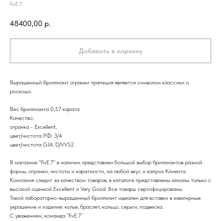
fivE.7
48400,00
р.
Добавить в корзину
Выращенный бриллиант огранки трапеция является символом классики и
роскоши.
Вес бриллианта 0,57 карата
Качество:
огранка - Excellent,
цвет/чистота РФ: 3/4
цвет/чистота GIA: D/VVS2
В магазине "fivE.7" в наличии представлен большой выбор бриллиантов разной
формы, огранки, чистоты и каратности, на любой вкус и каприз Клиента.
Компания следит за качеством товаров, в каталоге представлены алмазы только с
высокой оценкой Excellent и Very Good. Все товары сертифицированы.
Такой лабораторно-выращенный бриллиант идеален для вставки в ювелирные
украшение и изделие: колье, браслет, кольцо, серьги, подвеска.
С уважением, команда “fivE.7”