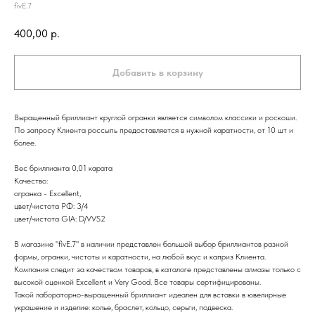
fivE.7
400,00
р.
Добавить в корзину
Выращенный бриллиант круглой огранки является символом классики и роскоши.
По запросу Клиента россыпь предоставляется в нужной каратности, от 10 шт и
более.
Вес бриллианта 0,01 карата
Качество:
огранка - Excellent,
цвет/чистота РФ: 3/4
цвет/чистота GIA: D/VVS2
В магазине "fivE.7" в наличии представлен большой выбор бриллиантов разной
формы, огранки, чистоты и каратности, на любой вкус и каприз Клиента.
Компания следит за качеством товаров, в каталоге представлены алмазы только с
высокой оценкой Excellent и Very Good. Все товары сертифицированы.
Такой лабораторно-выращенный бриллиант идеален для вставки в ювелирные
украшение и изделие: колье, браслет, кольцо, серьги, подвеска.