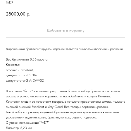
fivE.7
28000,00
р.
Добавить в корзину
Выращенный бриллиант круглой огранки является символом классики и роскоши.
Вес бриллианта 0,56 карата
Качество:
огранка - Excellent,
цвет/чистота РФ: 3/4
цвет/чистота GIA: D/VVS2
В магазине "fivE.7" в наличии представлен большой выбор бриллиантов разной
формы, огранки, чистоты и каратности, на любой вкус и каприз Клиента.
Компания следит за качеством товаров, в каталоге представлены алмазы только с
высокой оценкой Excellent и Very Good. Все товары сертифицированы.
Такой лабораторно-выращенный бриллиант идеален для вставки в ювелирные
украшение и изделие: колье, браслет, кольцо, серьги, подвеска.
С уважением, команда “fivE.7”
Диаметр: 5,23 мм