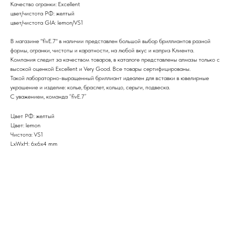
Качество огранки: Excellent
цвет/чистота РФ: желтый
цвет/чистота GIA: lemon/VS1
В магазине "fivE.7" в наличии представлен большой выбор бриллиантов разной
формы, огранки, чистоты и каратности, на любой вкус и каприз Клиента.
Компания следит за качеством товаров, в каталоге представлены алмазы только с
высокой оценкой Excellent и Very Good. Все товары сертифицированы.
Такой лабораторно-выращенный бриллиант идеален для вставки в ювелирные
украшение и изделие: колье, браслет, кольцо, серьги, подвеска.
С уважением, команда “fivE.7”
Цвет РФ: желтый
Цвет: lemon
Чистота: VS1
LxWxH: 6x6x4 mm