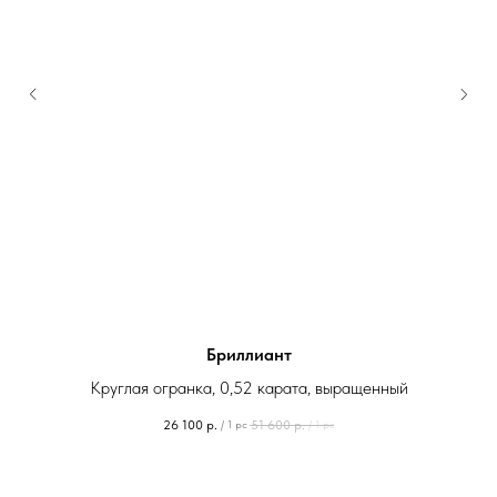
Бриллиант
Круглая огранка, 0,52 карата, выращенный
26 100
р.
51 600
р.
/
1 pc
/
1 pc