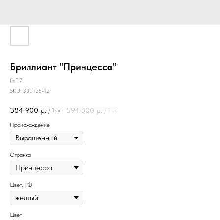
Бриллиант "Принцесса"
fivE.7
SKU:
300125-12
384 900
р.
594 800
р.
/
1 pc
/
1 pc
Происхождение
Огранка
Цвет, РФ
Цвет