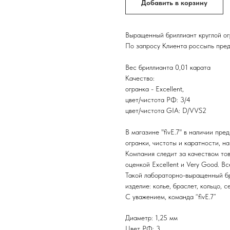
Добавить в корзину
Выращенный бриллиант круглой ог
По запросу Клиента россыпь предо
Вес бриллианта 0,01 карата
Качество:
огранка - Excellent,
цвет/чистота РФ: 3/4
цвет/чистота GIA: D/VVS2
В магазине "fivE.7" в наличии пр
огранки, чистоты и каратности, на
Компания следит за качеством тов
оценкой Excellent и Very Good. В
Такой лабораторно-выращенный бр
изделие: колье, браслет, кольцо, с
С уважением, команда “fivE.7”
Диаметр: 1,25 мм
Цвет РФ: 3