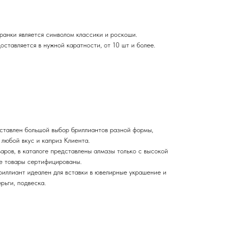
ранки является символом классики и роскоши.
ставляется в нужной каратности, от 10 шт и более.
едставлен большой выбор бриллиантов разной формы,
 любой вкус и каприз Клиента.
аров, в каталоге представлены алмазы только с высокой
се товары сертифицированы.
иллиант идеален для вставки в ювелирные украшение и
ерьги, подвеска.