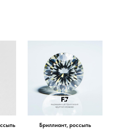
оссыпь
Бриллиант, россыпь