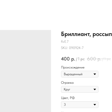
Бриллиант, россып
fivE.7
SKU:
090924-7
400
р.
600
р.
/
1 pc
/
1 pc
Происхождение
Огранка
Цвет, РФ