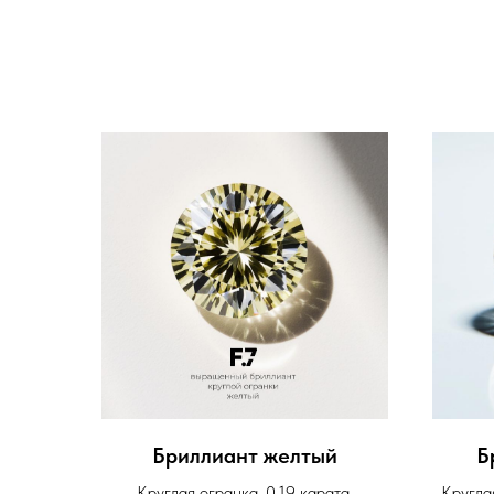
Бриллиант желтый
Б
Круглая огранка, 0,19 карата,
Кругла