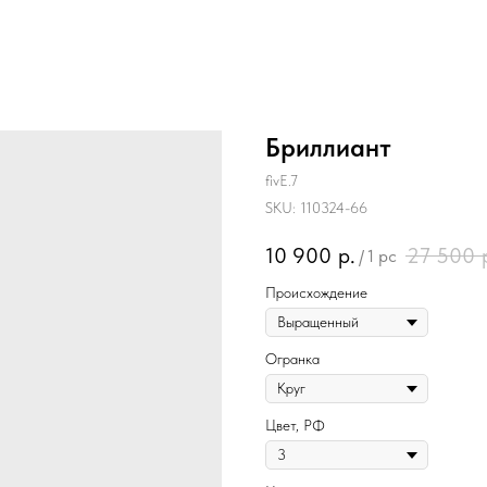
Бриллиант
fivE.7
SKU:
110324-66
10 900
р.
27 500
/
1 pc
Происхождение
Огранка
Цвет, РФ