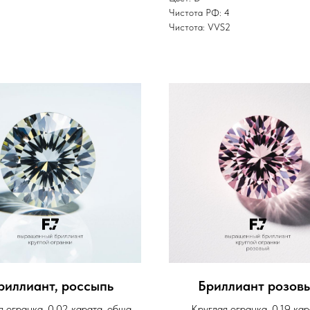
Чистота РФ: 4
Чистота: VVS2
риллиант, россыпь
Бриллиант розов
я огранка, 0,02 карата, общая
Круглая огранка, 0,19 кар