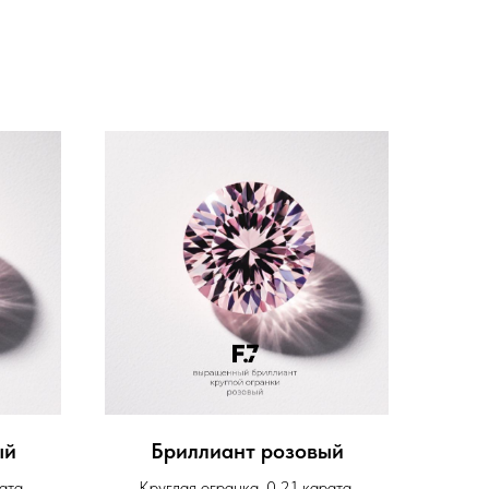
ый
Бриллиант розовый
ата,
Круглая огранка, 0,21 карата,