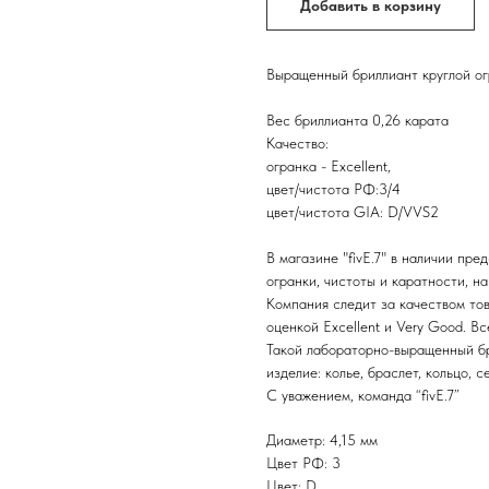
Добавить в корзину
Выращенный бриллиант круглой ог
Вес бриллианта 0,26 карата
Качество:
огранка - Excellent,
цвет/чистота РФ:3/4
цвет/чистота GIA: D/VVS2
В магазине "fivE.7" в наличии пр
огранки, чистоты и каратности, на
Компания следит за качеством тов
оценкой Excellent и Very Good. В
Такой лабораторно-выращенный бр
изделие: колье, браслет, кольцо, с
С уважением, команда “fivE.7”
Диаметр: 4,15 мм
Цвет РФ: 3
Цвет: D