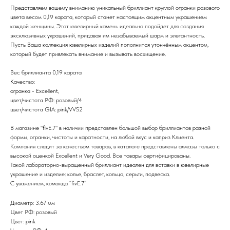
Представляем вашему вниманию уникальный бриллиант круглой огранки розового
цвета весом 0,19 карата, который станет настоящим акцентным украшением
каждой женщины. Этот ювелирный камень идеально подойдет для создания
эксклюзивных украшений, придавая им незабываемый шарм и элегантность.
Пусть Ваша коллекция ювелирных изделий пополнится утончённым акцентом,
который будет привлекать внимание и вызывать восхищение.
Вес бриллианта 0,19 карата
Качество:
огранка - Excellent,
цвет/чистота РФ: розовый/4
цвет/чистота GIA: pink/VVS2
В магазине "fivE.7" в наличии представлен большой выбор бриллиантов разной
формы, огранки, чистоты и каратности, на любой вкус и каприз Клиента.
Компания следит за качеством товаров, в каталоге представлены алмазы только с
высокой оценкой Excellent и Very Good. Все товары сертифицированы.
Такой лабораторно-выращенный бриллиант идеален для вставки в ювелирные
украшение и изделие: колье, браслет, кольцо, серьги, подвеска.
С уважением, команда “fivE.7”
Диаметр: 3.67 мм
Цвет РФ: розовый
Цвет: pink