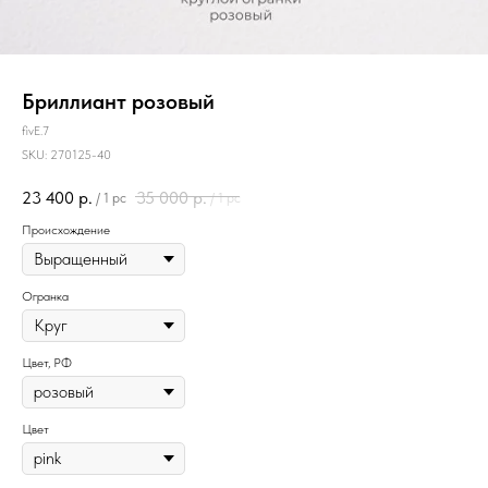
Бриллиант розовый
fivE.7
SKU:
270125-40
23 400
р.
35 000
р.
/
1 pc
/
1 pc
Происхождение
Огранка
Цвет, РФ
Цвет