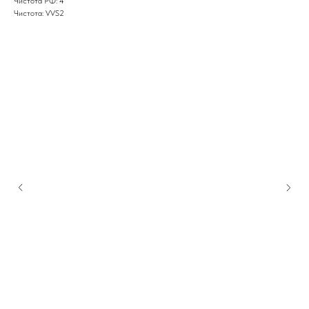
Чистота РФ: 4
Чистота: VVS2