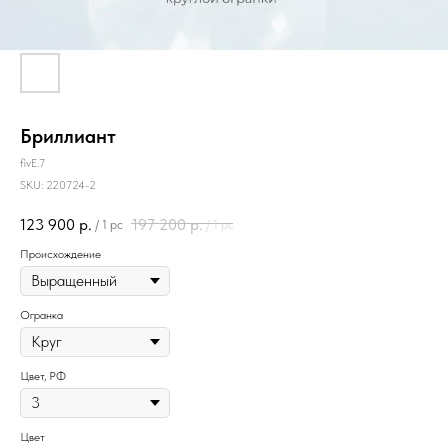
Бриллиант
fivE.7
SKU:
220724-2
123 900
р.
197 200
р.
/
1 pc
/
1 pc
Происхождение
Огранка
Цвет, РФ
Цвет