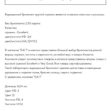
Выращенный бриллиант круглой огранки является символом классики и роскоши.
Вес бриллианта 2,00 карата
Качество:
огранка - Excellent,
цвет/чистота РФ: 3/4
цвет/чистота GIA: D/VVS2
В магазине "fivE.7" в наличии представлен большой выбор бриллиантов разной
формы, огранки, чистоты и каратности, на любой вкус и каприз Клиента.
Компания следит за качеством товаров, в каталоге представлены алмазы только с
высокой оценкой Excellent и Very Good. Все товары сертифицированы.
Такой лабораторно-выращенный бриллиант идеален для вставки в ювелирные
украшение и изделие: колье, браслет, кольцо, серьги, подвеска.
С уважением, команда “fivE.7”
Диаметр: 8,04 мм
Цвет РФ: 3
Цвет: D
Чистота РФ: 4
Чистота: VVS2