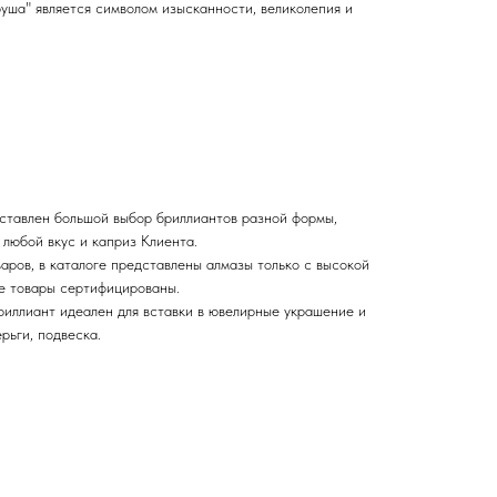
уша" является символом изысканности, великолепия и
едставлен большой выбор бриллиантов разной формы,
 любой вкус и каприз Клиента.
аров, в каталоге представлены алмазы только с высокой
се товары сертифицированы.
иллиант идеален для вставки в ювелирные украшение и
ерьги, подвеска.