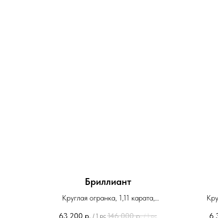
Бриллиант
Круглая огранка, 1,11 карата,
Кру
выращенный
63 200
р.
146 000
р.
6 
/
1 pc
/
1 pc