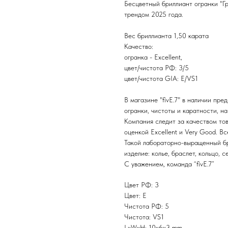
Бесцветный бриллиант огранки "Гр
трендом 2025 года.
Вес бриллианта 1,50 карата
Качество:
огранка - Excellent,
цвет/чистота РФ: 3/5
цвет/чистота GIA: E/VS1
В магазине "fivE.7" в наличии пр
огранки, чистоты и каратности, на
Компания следит за качеством тов
оценкой Excellent и Very Good. В
Такой лабораторно-выращенный бр
изделие: колье, браслет, кольцо, с
С уважением, команда “fivE.7”
Цвет РФ: 3
Цвет: E
Чистота РФ: 5
Чистота: VS1
LxWxH: 10x6x3 mm