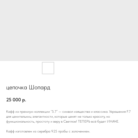
цепочка Шопард
25 000
р.
Кафф из премиум-коллекции “5.7” — символ изящества и классика. Украшения F.7
для ценительниц элегантности, которые ценят не только красоту, но
функциональность, простоту и веру в Светлое! ТЕПЕРЬ всё будет ИНАЧЕ.
Кафф изготовлен из серебра 925 пробы с золочением.