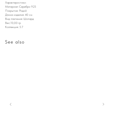
Характеристики:
Материал: Серебро 925
Покрытие: Родий
Длина изделия: 40 см
Вид плетения: Шопард
Вес:10,00 гр
Коллекция: 5:7
See also